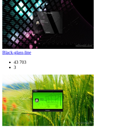
Black-glass-line
43 703
3