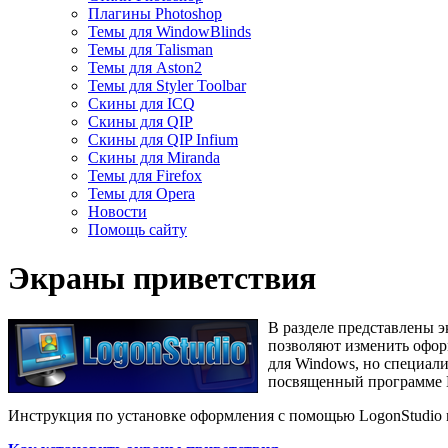
Плагины Photoshop
Темы для WindowBlinds
Темы для Talisman
Темы для Aston2
Темы для Styler Toolbar
Скины для ICQ
Скины для QIP
Скины для QIP Infium
Скины для Miranda
Темы для Firefox
Темы для Opera
Новости
Помощь сайту
Экраны приветствия
В разделе представлены э
позволяют изменить оформ
для Windows, но специали
посвященный программе Lo
Инструкция по установке оформления с помощью LogonStudio 