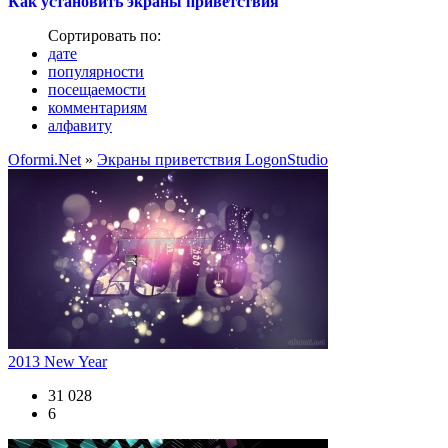
Как установить экраны приветствия
Сортировать по:
дате
популярности
посещаемости
комментариям
алфавиту
Oformi.Net
»
Экраны приветствия LogonStudio
2013 New Year
31 028
6