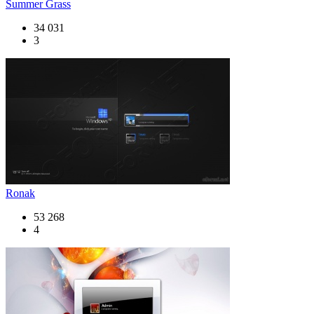
Summer Grass
34 031
3
Ronak
53 268
4