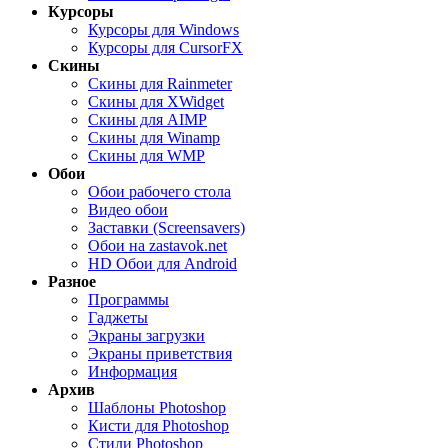
Курсоры
Курсоры для Windows
Курсоры для CursorFX
Скины
Скины для Rainmeter
Скины для XWidget
Скины для AIMP
Скины для Winamp
Скины для WMP
Обои
Обои рабочего стола
Видео обои
Заставки (Screensavers)
Обои на zastavok.net
HD Обои для Android
Разное
Программы
Гаджеты
Экраны загрузки
Экраны приветствия
Информация
Архив
Шаблоны Photoshop
Кисти для Photoshop
Стили Photoshop