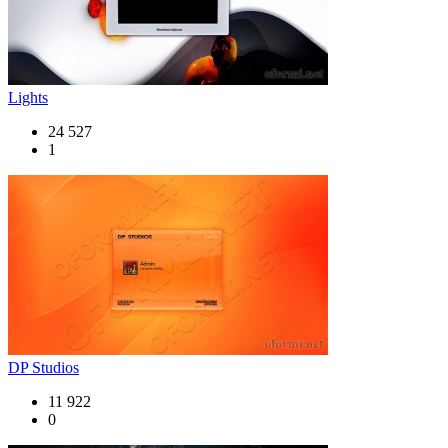
Lights
24 527
1
DP Studios
11 922
0