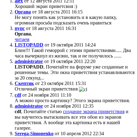
alex
от 12 августа 2011 12:11
Хороший экран приветсвия :)
Органа
от 18 августа 2011 16:15
Не могу понять как установить и в какую папку,
огромная просьба подсказать очень нравиться
пупс
от 18 августа 2011 16:31
Органа
,
читаем
LISTOPADD
от 19 октября 2011 14:24
Блин!!! Такой геморрой с этими приветствиями..... Два
часа вычеркнул из жизни, так и не получилось ......
administrator
от 19 октября 2011 22:20
LISTOPADD
, Почитайте на форуме уже созданные и
решенные темы. Эти окна приветствия устанавливаются
за 20 секунд...
Скептик
от 23 октября 2011 15:31
Отличный экран приветствия
cdf
от 24 ноября 2011 11:10
А можно просто картинку? Этого экрана приветствия.
administrator
от 24 ноября 2011 12:35
cdf
, Почитайте статью
создание экрана приветствия
и
вы научитесь вытаскивать все эти обои из экранов
приветствия. А вообще эта картинка есть в нашей
галерее.
Serega-Simonenko
от 10 апреля 2012 22:34