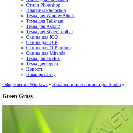
Стили Photoshop
Плагины Photoshop
Темы для WindowBlinds
Темы для Talisman
Темы для Aston2
Темы для Styler Toolbar
Скины для ICQ
Скины для QIP
Скины для QIP Infium
Скины для Miranda
Темы для Firefox
Темы для Opera
Новости
Помощь сайту
Оформление Windows
»
Экраны приветствия LogonStudio
»
Green Grass