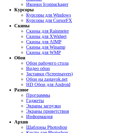
Иконки Iconpackager
Курсоры
Курсоры для Windows
Курсоры для CursorFX
Скины
Скины для Rainmeter
Скины для XWidget
Скины для AIMP
Скины для Winamp
Скины для WMP
Обои
Обои рабочего стола
Видео обои
Заставки (Screensavers)
Обои на zastavok.net
HD Обои для Android
Разное
Программы
Гаджеты
Экраны загрузки
Экраны приветствия
Информация
Архив
Шаблоны Photoshop
Кисти для Photoshop