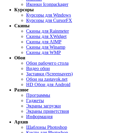
Иконки Iconpackager
Курсоры
Курсоры для Windows
Курсоры для CursorFX
Скины
Скины для Rainmeter
Скины для XWidget
Скины для AIMP
Скины для Winamp
Скины для WMP
Обои
Обои рабочего стола
Видео обои
Заставки (Screensavers)
Обои на zastavok.net
HD Обои для Android
Разное
Программы
Гаджеты
Экраны загрузки
Экраны приветствия
Информация
Архив
Шаблоны Photoshop
Кисти для Photoshop