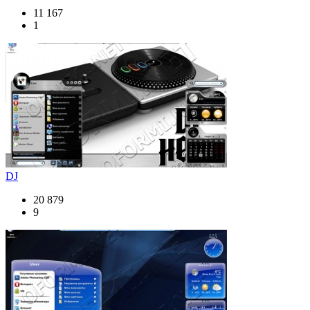
11 167
1
DJ
20 879
9