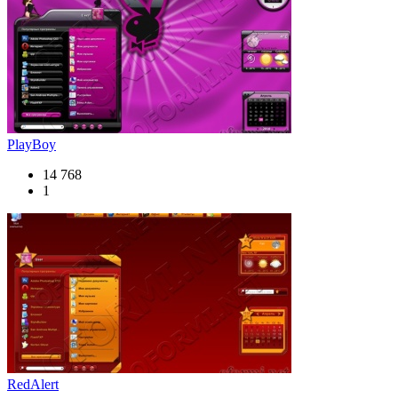
PlayBoy
14 768
1
RedAlert