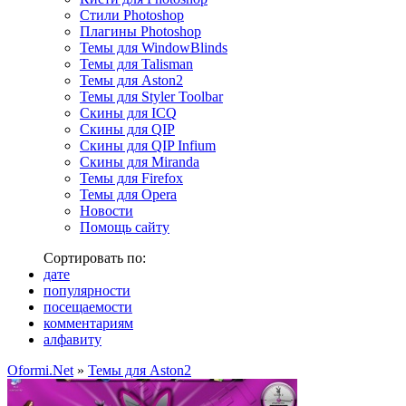
Стили Photoshop
Плагины Photoshop
Темы для WindowBlinds
Темы для Talisman
Темы для Aston2
Темы для Styler Toolbar
Скины для ICQ
Скины для QIP
Скины для QIP Infium
Скины для Miranda
Темы для Firefox
Темы для Opera
Новости
Помощь сайту
Сортировать по:
дате
популярности
посещаемости
комментариям
алфавиту
Oformi.Net
»
Темы для Aston2