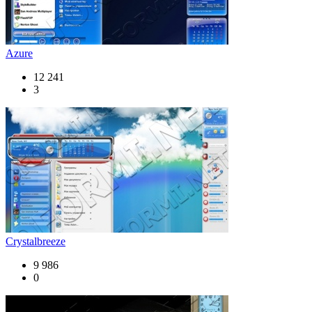
Azure
12 241
3
Crystalbreeze
9 986
0