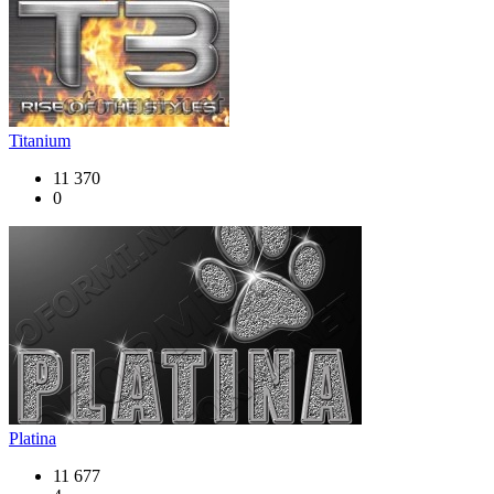
Titanium
11 370
0
Platina
11 677