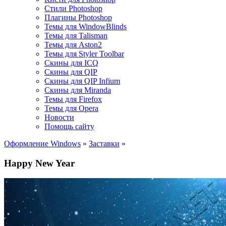
Стили Photoshop
Плагины Photoshop
Темы для WindowBlinds
Темы для Talisman
Темы для Aston2
Темы для Styler Toolbar
Скины для ICQ
Скины для QIP
Скины для QIP Infium
Скины для Miranda
Темы для Firefox
Темы для Opera
Новости
Помощь сайту
Оформление Windows
»
Заставки
»
Happy New Year