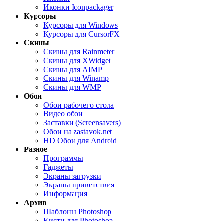
Иконки Iconpackager
Курсоры
Курсоры для Windows
Курсоры для CursorFX
Скины
Скины для Rainmeter
Скины для XWidget
Скины для AIMP
Скины для Winamp
Скины для WMP
Обои
Обои рабочего стола
Видео обои
Заставки (Screensavers)
Обои на zastavok.net
HD Обои для Android
Разное
Программы
Гаджеты
Экраны загрузки
Экраны приветствия
Информация
Архив
Шаблоны Photoshop
Кисти для Photoshop