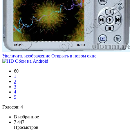
Увеличить изображение
Открыть в новом окне
60
1
2
3
4
5
Голосов:
4
В избранное
7 447
Просмотров