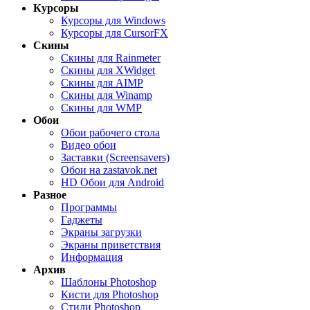
Курсоры
Курсоры для Windows
Курсоры для CursorFX
Скины
Скины для Rainmeter
Скины для XWidget
Скины для AIMP
Скины для Winamp
Скины для WMP
Обои
Обои рабочего стола
Видео обои
Заставки (Screensavers)
Обои на zastavok.net
HD Обои для Android
Разное
Программы
Гаджеты
Экраны загрузки
Экраны приветствия
Информация
Архив
Шаблоны Photoshop
Кисти для Photoshop
Стили Photoshop