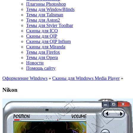
Плагины Photoshop
Темы для WindowBlinds
Темы для Talisman
Темы для Aston2
Темы для Styler Toolbar
Скины для ICQ
Скины для QIP
Скины для QIP Infium
Скины для Miranda
Темы для Firefox
Темы для Opera
Новости
Помощь сайту
Оформление Windows
»
Скины для Windows Media Player
»
Nikon