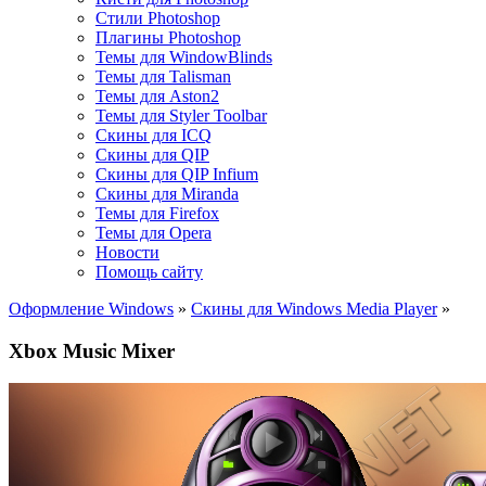
Стили Photoshop
Плагины Photoshop
Темы для WindowBlinds
Темы для Talisman
Темы для Aston2
Темы для Styler Toolbar
Скины для ICQ
Скины для QIP
Скины для QIP Infium
Скины для Miranda
Темы для Firefox
Темы для Opera
Новости
Помощь сайту
Оформление Windows
»
Скины для Windows Media Player
»
Xbox Music Mixer