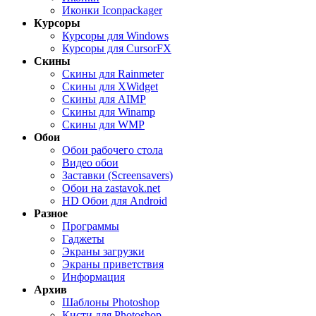
Иконки Iconpackager
Курсоры
Курсоры для Windows
Курсоры для CursorFX
Скины
Скины для Rainmeter
Скины для XWidget
Скины для AIMP
Скины для Winamp
Скины для WMP
Обои
Обои рабочего стола
Видео обои
Заставки (Screensavers)
Обои на zastavok.net
HD Обои для Android
Разное
Программы
Гаджеты
Экраны загрузки
Экраны приветствия
Информация
Архив
Шаблоны Photoshop
Кисти для Photoshop