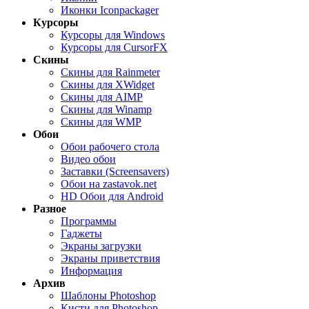
Иконки Iconpackager
Курсоры
Курсоры для Windows
Курсоры для CursorFX
Скины
Скины для Rainmeter
Скины для XWidget
Скины для AIMP
Скины для Winamp
Скины для WMP
Обои
Обои рабочего стола
Видео обои
Заставки (Screensavers)
Обои на zastavok.net
HD Обои для Android
Разное
Программы
Гаджеты
Экраны загрузки
Экраны приветствия
Информация
Архив
Шаблоны Photoshop
Кисти для Photoshop