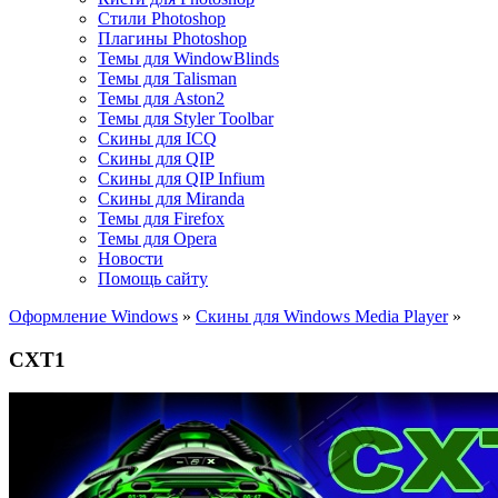
Стили Photoshop
Плагины Photoshop
Темы для WindowBlinds
Темы для Talisman
Темы для Aston2
Темы для Styler Toolbar
Скины для ICQ
Скины для QIP
Скины для QIP Infium
Скины для Miranda
Темы для Firefox
Темы для Opera
Новости
Помощь сайту
Оформление Windows
»
Скины для Windows Media Player
»
CXT1