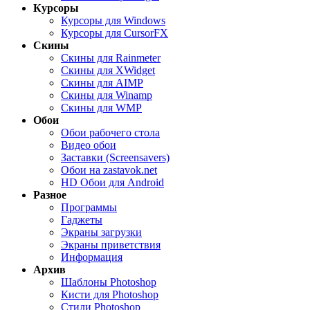
Курсоры
Курсоры для Windows
Курсоры для CursorFX
Скины
Скины для Rainmeter
Скины для XWidget
Скины для AIMP
Скины для Winamp
Скины для WMP
Обои
Обои рабочего стола
Видео обои
Заставки (Screensavers)
Обои на zastavok.net
HD Обои для Android
Разное
Программы
Гаджеты
Экраны загрузки
Экраны приветствия
Информация
Архив
Шаблоны Photoshop
Кисти для Photoshop
Стили Photoshop