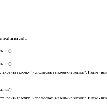
и войти на сайт.
омная))
омная))
становить галочку "использовать маленькие значки". Иначе - ника
омная))
становить галочку "использовать маленькие значки". Иначе - ника