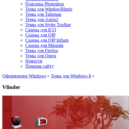
Плагины Photoshop
Темы для WindowBlinds
Темы для Talisman
Темы для Aston2
Темы для Styler Toolbar
Скины для ICQ
Скины для QIP
Скины для QIP Infium
Скины для Miranda
Темы для Firefox
Темы для Opera
Новости
Помощь сайту
Оформление Windows
»
Темы для Windows 8
»
Vlinder