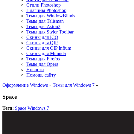
Стили Photoshop
Плагины Photoshop
Темы для WindowBlinds
Темы для Talisman
Темы для Aston2
Темы для Styler Toolbar
Скины для ICQ
Скины для QIP
Скины для QIP Infium
Скины для Miranda
Темы для Firefox
Темы для Opera
Новости
Помощь сайту
Оформление Windows
»
Темы для Windows 7
»
Space
Теги:
Space
Windows 7