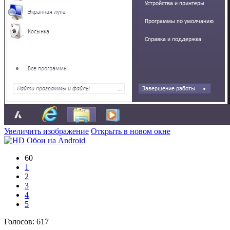
Увеличить изображение
Открыть в новом окне
60
1
2
3
4
5
Голосов:
617