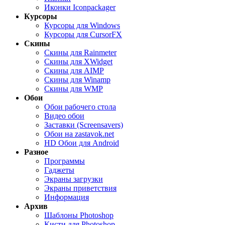
Иконки Iconpackager
Курсоры
Курсоры для Windows
Курсоры для CursorFX
Скины
Скины для Rainmeter
Скины для XWidget
Скины для AIMP
Скины для Winamp
Скины для WMP
Обои
Обои рабочего стола
Видео обои
Заставки (Screensavers)
Обои на zastavok.net
HD Обои для Android
Разное
Программы
Гаджеты
Экраны загрузки
Экраны приветствия
Информация
Архив
Шаблоны Photoshop
Кисти для Photoshop