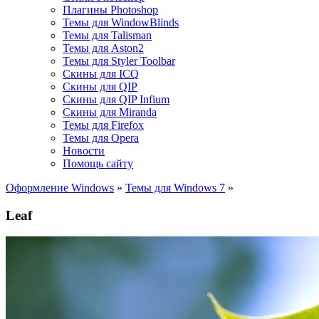
Плагины Photoshop
Темы для WindowBlinds
Темы для Talisman
Темы для Aston2
Темы для Styler Toolbar
Скины для ICQ
Скины для QIP
Скины для QIP Infium
Скины для Miranda
Темы для Firefox
Темы для Opera
Новости
Помощь сайту
Оформление Windows
»
Темы для Windows 7
»
Leaf