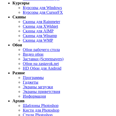
Курсоры
Курсоры для Windows
Курсоры для CursorFX
Скины
Скины для Rainmeter
Скины для XWidget
Скины для AIMP
Скины для Winamp
Скины для WMP
Обои
Обои рабочего стола
Видео обои
Заставки (Screensavers)
Обои на zastavok.net
HD Обои для Android
Разное
Программы
Гаджеты
Экраны загрузки
Экраны приветствия
Информация
Архив
Шаблоны Photoshop
Кисти для Photoshop
Стили Photoshop