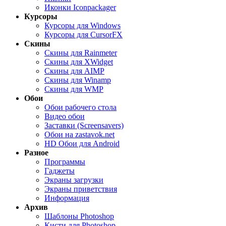
Иконки Iconpackager
Курсоры
Курсоры для Windows
Курсоры для CursorFX
Скины
Скины для Rainmeter
Скины для XWidget
Скины для AIMP
Скины для Winamp
Скины для WMP
Обои
Обои рабочего стола
Видео обои
Заставки (Screensavers)
Обои на zastavok.net
HD Обои для Android
Разное
Программы
Гаджеты
Экраны загрузки
Экраны приветствия
Информация
Архив
Шаблоны Photoshop
Кисти для Photoshop