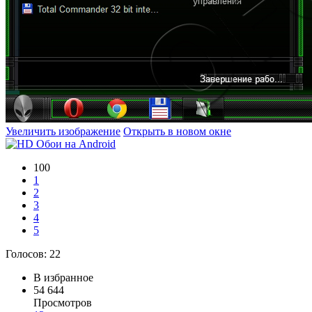
Увеличить изображение
Открыть в новом окне
100
1
2
3
4
5
Голосов:
22
В избранное
54 644
Просмотров