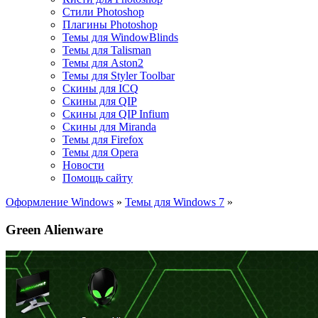
Стили Photoshop
Плагины Photoshop
Темы для WindowBlinds
Темы для Talisman
Темы для Aston2
Темы для Styler Toolbar
Скины для ICQ
Скины для QIP
Скины для QIP Infium
Скины для Miranda
Темы для Firefox
Темы для Opera
Новости
Помощь сайту
Оформление Windows
»
Темы для Windows 7
»
Green Alienware