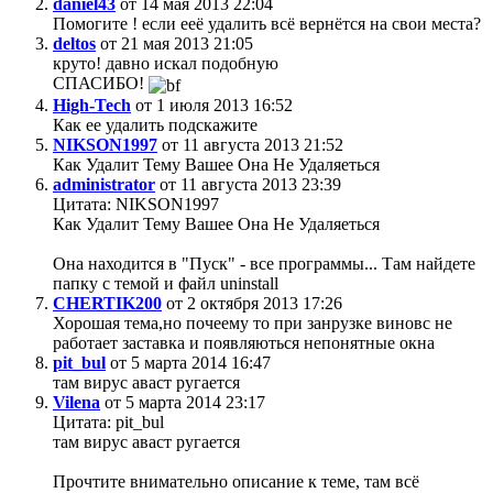
daniel43
от 14 мая 2013 22:04
Помогите ! если ееё удалить всё вернётся на свои места?
deltos
от 21 мая 2013 21:05
круто! давно искал подобную
СПАСИБО!
High-Tech
от 1 июля 2013 16:52
Как ее удалить подскажите
NIKSON1997
от 11 августа 2013 21:52
Как Удалит Тему Вашее Она Не Удаляеться
administrator
от 11 августа 2013 23:39
Цитата: NIKSON1997
Как Удалит Тему Вашее Она Не Удаляеться
Она находится в "Пуск" - все программы... Там найдете
папку с темой и файл uninstall
CHERTIK200
от 2 октября 2013 17:26
Хорошая тема,но почеему то при занрузке виновс не
работает заставка и появляються непонятные окна
pit_bul
от 5 марта 2014 16:47
там вирус аваст ругается
Vilena
от 5 марта 2014 23:17
Цитата: pit_bul
там вирус аваст ругается
Прочтите внимательно описание к теме, там всё