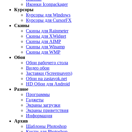
Иконки Iconpackager
Курсоры
Курсоры для Windows
Курсоры для CursorFX
Скины
Скины для Rainmeter
Скины для XWidget
Скины для AIMP
Скины для Winamp
Скины для WMP
Обои
Обои рабочего стола
Видео обои
Заставки (Screensavers)
Обои на zastavok.net
HD Обои для Android
Разное
Программы
Гаджеты
Экраны загрузки
Экраны приветствия
Информация
Архив
Шаблоны Photoshop
Кисти для Photoshop