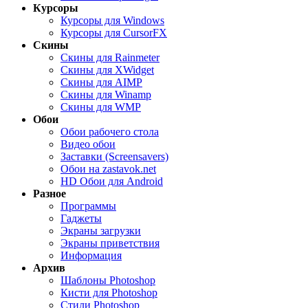
Курсоры
Курсоры для Windows
Курсоры для CursorFX
Скины
Скины для Rainmeter
Скины для XWidget
Скины для AIMP
Скины для Winamp
Скины для WMP
Обои
Обои рабочего стола
Видео обои
Заставки (Screensavers)
Обои на zastavok.net
HD Обои для Android
Разное
Программы
Гаджеты
Экраны загрузки
Экраны приветствия
Информация
Архив
Шаблоны Photoshop
Кисти для Photoshop
Стили Photoshop