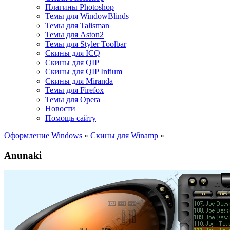
Плагины Photoshop
Темы для WindowBlinds
Темы для Talisman
Темы для Aston2
Темы для Styler Toolbar
Скины для ICQ
Скины для QIP
Скины для QIP Infium
Скины для Miranda
Темы для Firefox
Темы для Opera
Новости
Помощь сайту
Оформление Windows
»
Скины для Winamp
»
Anunaki