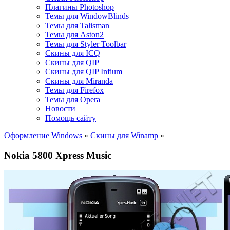
Плагины Photoshop
Темы для WindowBlinds
Темы для Talisman
Темы для Aston2
Темы для Styler Toolbar
Скины для ICQ
Скины для QIP
Скины для QIP Infium
Скины для Miranda
Темы для Firefox
Темы для Opera
Новости
Помощь сайту
Оформление Windows
»
Скины для Winamp
»
Nokia 5800 Xpress Music