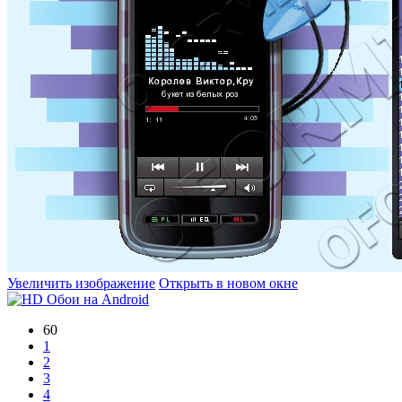
Увеличить изображение
Открыть в новом окне
60
1
2
3
4