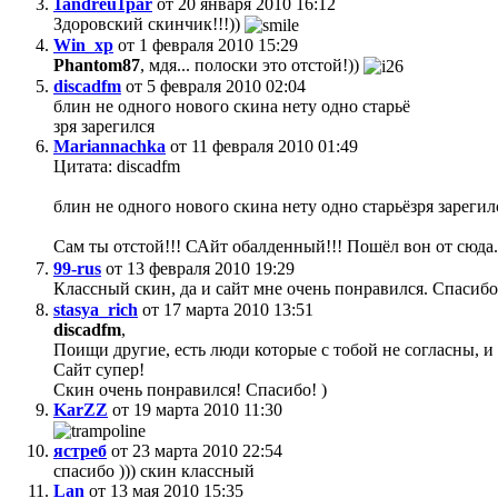
1andreu1par
от 20 января 2010 16:12
Здоровский скинчик!!!))
Win_xp
от 1 февраля 2010 15:29
Phantom87
, мдя... полоски это отстой!))
discadfm
от 5 февраля 2010 02:04
блин не одного нового скина нету одно старьё
зря зарегился
Mariannachka
от 11 февраля 2010 01:49
Цитата: discadfm
блин не одного нового скина нету одно старьёзря зарегил
Сам ты отстой!!! САйт обалденный!!! Пошёл вон от сюда..
99-rus
от 13 февраля 2010 19:29
Классный скин, да и сайт мне очень понравился. Спасиб
stasya_rich
от 17 марта 2010 13:51
discadfm
,
Поищи другие, есть люди которые с тобой не согласны, и 
Сайт супер!
Скин очень понравился! Спасибо! )
KarZZ
от 19 марта 2010 11:30
ястреб
от 23 марта 2010 22:54
спасибо ))) скин классный
Lan
от 13 мая 2010 15:35