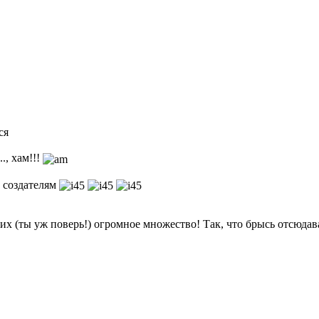
ся
., хам!!!
о создателям
их (ты уж поверь!) огромное множество! Так, что брысь отсюдав