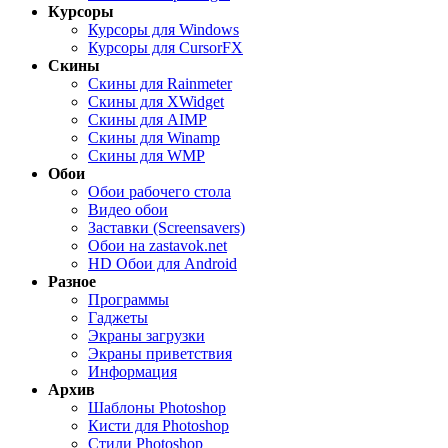
Курсоры
Курсоры для Windows
Курсоры для CursorFX
Скины
Скины для Rainmeter
Скины для XWidget
Скины для AIMP
Скины для Winamp
Скины для WMP
Обои
Обои рабочего стола
Видео обои
Заставки (Screensavers)
Обои на zastavok.net
HD Обои для Android
Разное
Программы
Гаджеты
Экраны загрузки
Экраны приветствия
Информация
Архив
Шаблоны Photoshop
Кисти для Photoshop
Стили Photoshop