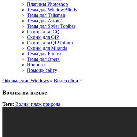
Плагины Photoshop
Темы для WindowBlinds
Темы для Talisman
Темы для Aston2
Темы для Styler Toolbar
Скины для ICQ
Скины для QIP
Скины для QIP Infium
Скины для Miranda
Темы для Firefox
Темы для Opera
Новости
Помощь сайту
Оформление Windows
»
Видео обои
»
Волны на пляже
Теги:
Волны
пляж
природа