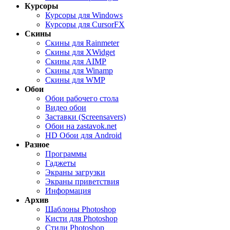
Курсоры
Курсоры для Windows
Курсоры для CursorFX
Скины
Скины для Rainmeter
Скины для XWidget
Скины для AIMP
Скины для Winamp
Скины для WMP
Обои
Обои рабочего стола
Видео обои
Заставки (Screensavers)
Обои на zastavok.net
HD Обои для Android
Разное
Программы
Гаджеты
Экраны загрузки
Экраны приветствия
Информация
Архив
Шаблоны Photoshop
Кисти для Photoshop
Стили Photoshop