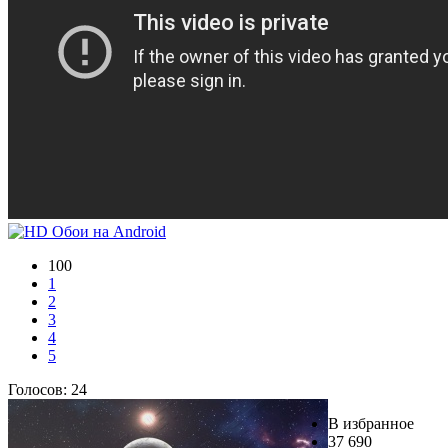
100
1
2
3
4
5
Голосов:
24
В избранное
37 690