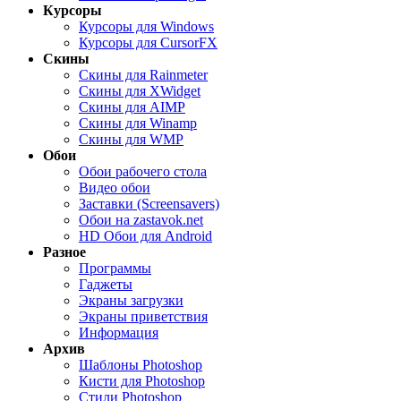
Курсоры
Курсоры для Windows
Курсоры для CursorFX
Скины
Скины для Rainmeter
Скины для XWidget
Скины для AIMP
Скины для Winamp
Скины для WMP
Обои
Обои рабочего стола
Видео обои
Заставки (Screensavers)
Обои на zastavok.net
HD Обои для Android
Разное
Программы
Гаджеты
Экраны загрузки
Экраны приветствия
Информация
Архив
Шаблоны Photoshop
Кисти для Photoshop
Стили Photoshop