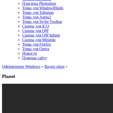
Плагины Photoshop
Темы для WindowBlinds
Темы для Talisman
Темы для Aston2
Темы для Styler Toolbar
Скины для ICQ
Скины для QIP
Скины для QIP Infium
Скины для Miranda
Темы для Firefox
Темы для Opera
Новости
Помощь сайту
Оформление Windows
»
Видео обои
»
Planet