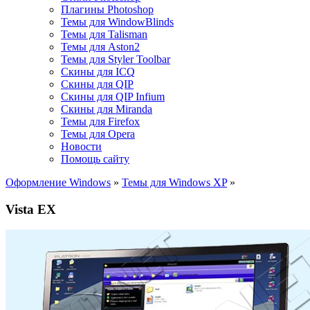
Плагины Photoshop
Темы для WindowBlinds
Темы для Talisman
Темы для Aston2
Темы для Styler Toolbar
Скины для ICQ
Скины для QIP
Скины для QIP Infium
Скины для Miranda
Темы для Firefox
Темы для Opera
Новости
Помощь сайту
Оформление Windows
»
Темы для Windows XP
»
Vista EX