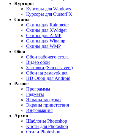
Курсоры
Курсоры для Windows
Курсоры для CursorFX
Скины
Скины для Rainmeter
Скины для XWidget
Скины для AIMP
Скины для Winamp
Скины для WMP
Обои
Обои рабочего стола
Видео обои
Заставки (Screensavers)
Обои на zastavok.net
HD Обои для Android
Разное
Программы
Гаджеты
Экраны загрузки
Экраны приветствия
Информация
Архив
Шаблоны Photoshop
Кисти для Photoshop
Стили Photoshop