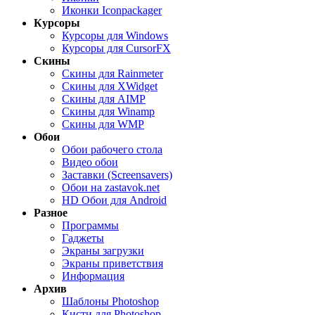
Иконки Iconpackager
Курсоры
Курсоры для Windows
Курсоры для CursorFX
Скины
Скины для Rainmeter
Скины для XWidget
Скины для AIMP
Скины для Winamp
Скины для WMP
Обои
Обои рабочего стола
Видео обои
Заставки (Screensavers)
Обои на zastavok.net
HD Обои для Android
Разное
Программы
Гаджеты
Экраны загрузки
Экраны приветствия
Информация
Архив
Шаблоны Photoshop
Кисти для Photoshop