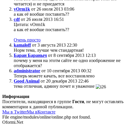
читается) и не приедается
vOrm1k
от 26 июля 2013 03:06
а как её вообше поставить??
cdf
от 26 июля 2013 16:51
Цитата: vOrm1k
а как её вообше поставить??
Очень просто
kamaloff
от 3 августа 2013 22:30
Норм тема, лучше чем стандартная!
Баран Бараныч
от 8 сентября 2013 12:13
почему у меня на этотм сайте не одно изоброжение не
отображается?
administrator
от 10 сентября 2013 00:32
Теперь можете качать, все восстановлено
Good Animal
от 20 декабря 2013 22:46
тема отличная, админу почет и уважение
Информация
Посетители, находящиеся в группе
Гости
, не могут оставлять
комментарии к данной публикации.
Мы в Twitter
Мы вКонтакте
File engine/modules/online/online.php not found.
Oformi.Net