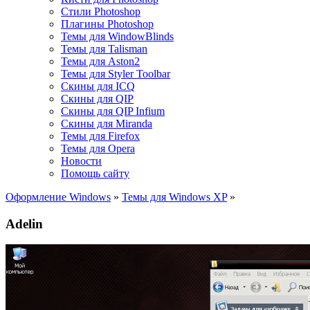
Стили Photoshop
Плагины Photoshop
Темы для WindowBlinds
Темы для Talisman
Темы для Aston2
Темы для Styler Toolbar
Скины для ICQ
Скины для QIP
Скины для QIP Infium
Скины для Miranda
Темы для Firefox
Темы для Opera
Новости
Помощь сайту
Оформление Windows
»
Темы для Windows XP
»
Adelin