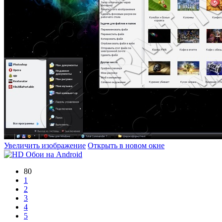
Увеличить изображение
Открыть в новом окне
80
1
2
3
4
5