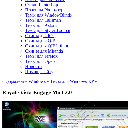
Стили Photoshop
Плагины Photoshop
Темы для WindowBlinds
Темы для Talisman
Темы для Aston2
Темы для Styler Toolbar
Скины для ICQ
Скины для QIP
Скины для QIP Infium
Скины для Miranda
Темы для Firefox
Темы для Opera
Новости
Помощь сайту
Оформление Windows
»
Темы для Windows XP
»
Royale Vista Engage Mod 2.0