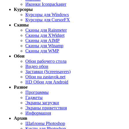
Иконки Iconpackager
Курсоры
Курсоры для Windows
Курсоры для CursorFX
Скины
Скины для Rainmeter
Скины для XWidget
Скины для AIMP
Скины для Winamp
Скины для WMP
Обои
Обои рабочего стола
Видео обои
Заставки (Screensavers)
Обои на zastavok.net
HD Обои для Android
Разное
Программы
Гаджеты
Экраны загрузки
Экраны приветствия
Информация
Архив
Шаблоны Photoshop
Кисти для Photoshop