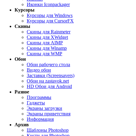
Иконки Iconpackager
Курсоры
Курсоры для Windows
Курсоры для CursorFX
Скины
Скины для Rainmeter
Скины для XWidget
Скины для AIMP
Скины для Winamp
Скины для WMP
Обои
Обои рабочего стола
Видео обои
Заставки (Screensavers)
Обои на zastavok.net
HD Обои для Android
Разное
Программы
Гаджеты
Экраны загрузки
Экраны приветствия
Информация
Архив
Шаблоны Photoshop
Кисти для Photoshop