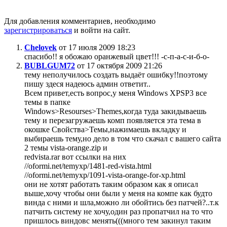
Для добавления комментариев, необходимо
зарегистрироваться
и войти на сайт.
Chelovek
от 17 июля 2009 18:23
спасибо!! я обожаю оранжевый цвет!!! -с-п-а-с-и-б-о-
BUBLGUM72
от 17 октября 2009 21:26
тему неполучилось создать выдаёт ошибку!!поэтому
пишу здеся надеюсь админ ответит..
Всем привет,есть вопрос,у меня Windows XPSP3 все
темы в папке
Windows>Resourses>Themes,когда туда закидываешь
тему и перезагружаешь комп появляется эта тема в
окошке Свойства>Темы,нажимаешь вкладку и
выбираешь тему,но дело в том что скачал с вашего сайта
2 темы vista-orange.zip и
redvista.rar вот ссылки на них
//oformi.net/temyxp/1481-red-vista.html
//oformi.net/temyxp/1091-vista-orange-for-xp.html
они не хотят работать таким образом как я описал
выше,хочу чтобы они были у меня на компе как будто
винда с ними и шла,можно ли обойтись без патчей?..т.к
патчить систему не хочу,один раз пропатчил на то что
пришлось виндовс менять(((много тем закинул таким