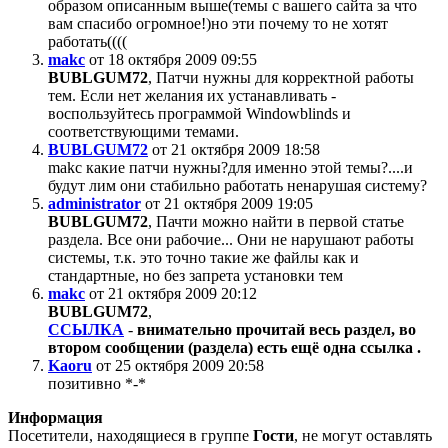
образом описанным выше(темы с вашего сайта за что
вам спасибо огромное!)но эти почему то не хотят
работать((((
makc
от 18 октября 2009 09:55
BUBLGUM72
, Патчи нужны для корректной работы
тем. Если нет желания их устанавливать -
воспользуйтесь программой Windowblinds и
соответствующими темами.
BUBLGUM72
от 21 октября 2009 18:58
makc какие патчи нужны?для именно этой темы?....и
будут лим они стабильно работать ненарушая систему?
administrator
от 21 октября 2009 19:05
BUBLGUM72
, Пачти можно найти в первой статье
раздела. Все они рабочие... Они не нарушают работы
системы, т.к. это точно такие же файлы как и
стандартные, но без запрета установки тем
makc
от 21 октября 2009 20:12
BUBLGUM72
,
ССЫЛКА
-
внимательно прочитай весь раздел, во
втором сообщении (раздела) есть ещё одна ссылка .
Kaoru
от 25 октября 2009 20:58
позитивно *-*
Информация
Посетители, находящиеся в группе
Гости
, не могут оставлять