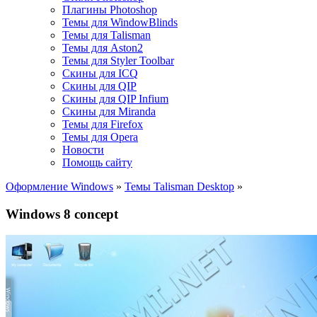
Плагины Photoshop
Темы для WindowBlinds
Темы для Talisman
Темы для Aston2
Темы для Styler Toolbar
Скины для ICQ
Скины для QIP
Скины для QIP Infium
Скины для Miranda
Темы для Firefox
Темы для Opera
Новости
Помощь сайту
Оформление Windows
»
Темы Talisman Desktop
»
Windows 8 concept