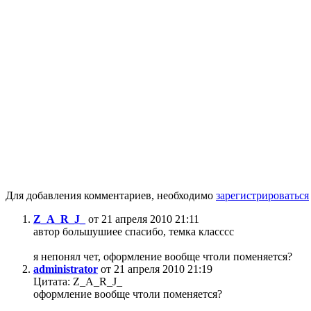
Для добавления комментариев, необходимо
зарегистрироваться
Z_A_R_J_
от 21 апреля 2010 21:11
автор большушиее спасибо, темка класссс
я непонял чет, оформление вообще чтоли поменяется?
administrator
от 21 апреля 2010 21:19
Цитата: Z_A_R_J_
оформление вообще чтоли поменяется?