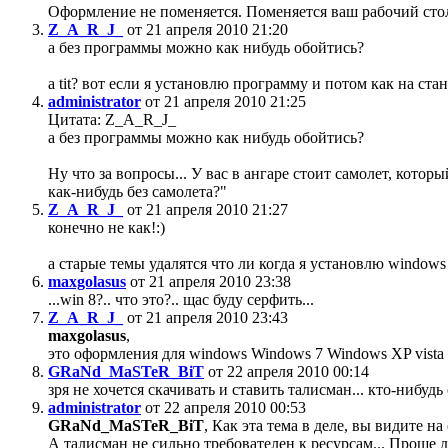
Оформление не поменяется. Поменяется ваш рабочий стол.
Z_A_R_J_
от 21 апреля 2010 21:20
а без программы можно как нибудь обойтись?
а tit? вот если я установлю программу и потом как на с
administrator
от 21 апреля 2010 21:25
Цитата: Z_A_R_J_
а без программы можно как нибудь обойтись?
Ну что за вопросы... У вас в ангаре стоит самолет, котор
как-нибудь без самолета?"
Z_A_R_J_
от 21 апреля 2010 21:27
конечно не как!:)
а старые темы удалятся что ли когда я установлю windows
maxgolasus
от 21 апреля 2010 23:38
...win 8?.. что это?.. щас буду серфить...
Z_A_R_J_
от 21 апреля 2010 23:43
maxgolasus
,
это оформления для windows Windows 7 Windows XP vista 
GRaNd_MaSTeR_BiT
от 22 апреля 2010 00:14
зря не хочется скачивать и ставить талисман... кто-нибуд
administrator
от 22 апреля 2010 00:53
GRaNd_MaSTeR_BiT
, Как эта тема в деле, вы видите н
А талисман не сильно требователен к ресурсам... Проще д