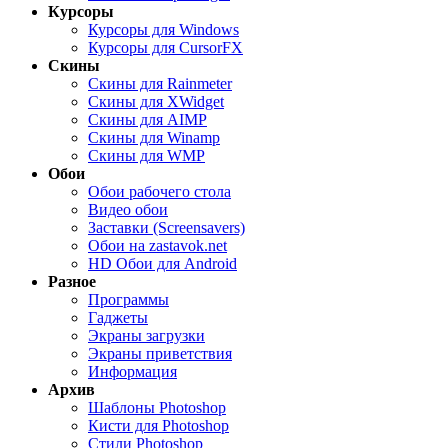
Курсоры
Курсоры для Windows
Курсоры для CursorFX
Скины
Скины для Rainmeter
Скины для XWidget
Скины для AIMP
Скины для Winamp
Скины для WMP
Обои
Обои рабочего стола
Видео обои
Заставки (Screensavers)
Обои на zastavok.net
HD Обои для Android
Разное
Программы
Гаджеты
Экраны загрузки
Экраны приветствия
Информация
Архив
Шаблоны Photoshop
Кисти для Photoshop
Стили Photoshop