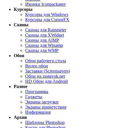
Иконки Iconpackager
Курсоры
Курсоры для Windows
Курсоры для CursorFX
Скины
Скины для Rainmeter
Скины для XWidget
Скины для AIMP
Скины для Winamp
Скины для WMP
Обои
Обои рабочего стола
Видео обои
Заставки (Screensavers)
Обои на zastavok.net
HD Обои для Android
Разное
Программы
Гаджеты
Экраны загрузки
Экраны приветствия
Информация
Архив
Шаблоны Photoshop
Кисти для Photoshop