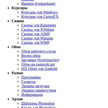
Иконки Iconpackager
Курсоры
Курсоры для Windows
Курсоры для CursorFX
Скины
Скины для Rainmeter
Скины для XWidget
Скины для AIMP
Скины для Winamp
Скины для WMP
Обои
Обои рабочего стола
Видео обои
Заставки (Screensavers)
Обои на zastavok.net
HD Обои для Android
Разное
Программы
Гаджеты
Экраны загрузки
Экраны приветствия
Информация
Архив
Шаблоны Photoshop
Кисти для Photoshop