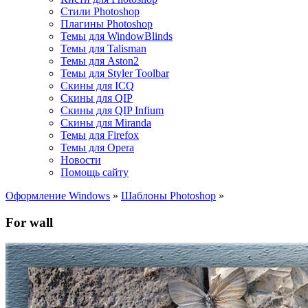
Стили Photoshop
Плагины Photoshop
Темы для WindowBlinds
Темы для Talisman
Темы для Aston2
Темы для Styler Toolbar
Скины для ICQ
Скины для QIP
Скины для QIP Infium
Скины для Miranda
Темы для Firefox
Темы для Opera
Новости
Помощь сайту
Оформление Windows
»
Шаблоны Photoshop
»
For wall