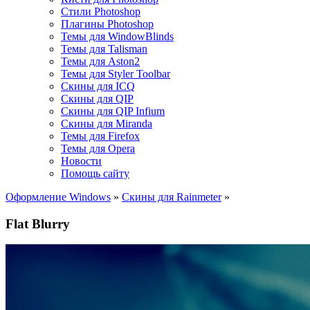
Стили Photoshop
Плагины Photoshop
Темы для WindowBlinds
Темы для Talisman
Темы для Aston2
Темы для Styler Toolbar
Скины для ICQ
Скины для QIP
Скины для QIP Infium
Скины для Miranda
Темы для Firefox
Темы для Opera
Новости
Помощь сайту
Оформление Windows
»
Скины для Rainmeter
»
Flat Blurry