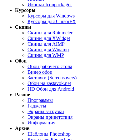
Иконки Iconpackager
Курсоры
Курсоры для Windows
Курсоры для CursorFX
Скины
Скины для Rainmeter
Скины для XWidget
Скины для AIMP
Скины для Winamp
Скины для WMP
Обои
Обои рабочего стола
Видео обои
Заставки (Screensavers)
Обои на zastavok.net
HD Обои для Android
Разное
Программы
Гаджеты
Экраны загрузки
Экраны приветствия
Информация
Архив
Шаблоны Photoshop
Кисти для Photoshop