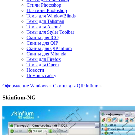
Стили Photoshop
Плагины Photoshop
Темы для WindowBlinds
Темы для Talisman
Темы для Aston2
Темы для Styler Toolbar
Скины для ICQ
Скины для QIP
Скины для QIP Infium
Скины для Miranda
Темы для Firefox
Темы для Opera
Новости
Помощь сайту
Оформление Windows
»
Скины для QIP Infium
»
Skinfium-NG