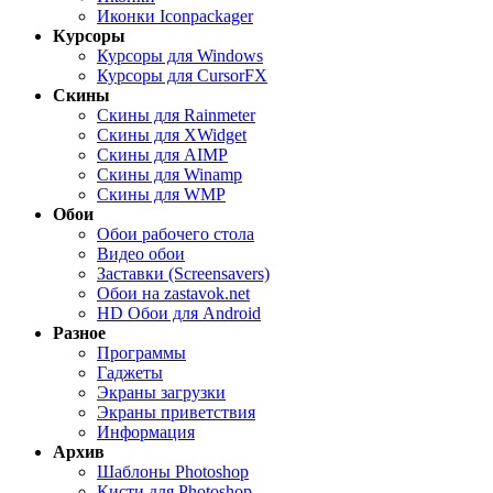
Иконки Iconpackager
Курсоры
Курсоры для Windows
Курсоры для CursorFX
Скины
Скины для Rainmeter
Скины для XWidget
Скины для AIMP
Скины для Winamp
Скины для WMP
Обои
Обои рабочего стола
Видео обои
Заставки (Screensavers)
Обои на zastavok.net
HD Обои для Android
Разное
Программы
Гаджеты
Экраны загрузки
Экраны приветствия
Информация
Архив
Шаблоны Photoshop
Кисти для Photoshop