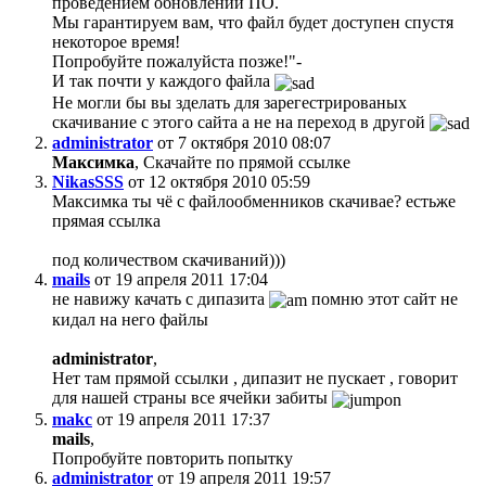
проведением обновлений ПО.
Мы гарантируем вам, что файл будет доступен спустя
некоторое время!
Попробуйте пожалуйста позже!"-
И так почти у каждого файла
Не могли бы вы зделать для зарегестрированых
скачивание с этого сайта а не на переход в другой
administrator
от 7 октября 2010 08:07
Максимка
, Скачайте по прямой ссылке
NikasSSS
от 12 октября 2010 05:59
Максимка ты чё с файлообменников скачивае? естьже
прямая ссылка
под количеством скачиваний)))
mails
от 19 апреля 2011 17:04
не навижу качать с дипазита
помню этот сайт не
кидал на него файлы
administrator
,
Нет там прямой ссылки , дипазит не пускает , говорит
для нашей страны все ячейки забиты
makc
от 19 апреля 2011 17:37
mails
,
Попробуйте повторить попытку
administrator
от 19 апреля 2011 19:57