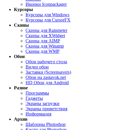
Иконки Iconpackager
Курсоры
Курсоры для Windows
Курсоры для CursorFX
Скины
Скины для Rainmeter
Скины для XWidget
Скины для AIMP
Скины для Winamp
Скины для WMP
Обои
Обои рабочего стола
Видео обои
Заставки (Screensavers)
Обои на zastavok.net
HD Обои для Android
Разное
Программы
Гаджеты
Экраны загрузки
Экраны приветствия
Информация
Архив
Шаблоны Photoshop
Кисти для Photoshop