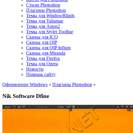
Стили Photoshop
Плагины Photoshop
Темы для WindowBlinds
Темы для Talisman
Темы для Aston2
Темы для Styler Toolbar
Скины для ICQ
Скины для QIP
Скины для QIP Infium
Скины для Miranda
Темы для Firefox
Темы для Opera
Новости
Помощь сайту
Оформление Windows
»
Плагины Photoshop
»
Nik Software Dfine