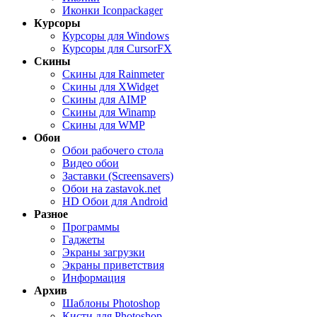
Иконки Iconpackager
Курсоры
Курсоры для Windows
Курсоры для CursorFX
Скины
Скины для Rainmeter
Скины для XWidget
Скины для AIMP
Скины для Winamp
Скины для WMP
Обои
Обои рабочего стола
Видео обои
Заставки (Screensavers)
Обои на zastavok.net
HD Обои для Android
Разное
Программы
Гаджеты
Экраны загрузки
Экраны приветствия
Информация
Архив
Шаблоны Photoshop
Кисти для Photoshop