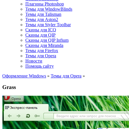
Плагины Photoshop
Темы для WindowBlinds
Темы для Talisman
Темы для Aston2
Темы для Styler Toolbar
Скины для ICQ
Скины для QIP
Скины для QIP Infium
Скины для Miranda
Темы для Firefox
Темы для Opera
Новости
Помощь сайту
Оформление Windows
»
Темы для Opera
»
Grass