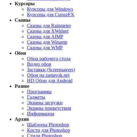
Курсоры
Курсоры для Windows
Курсоры для CursorFX
Скины
Скины для Rainmeter
Скины для XWidget
Скины для AIMP
Скины для Winamp
Скины для WMP
Обои
Обои рабочего стола
Видео обои
Заставки (Screensavers)
Обои на zastavok.net
HD Обои для Android
Разное
Программы
Гаджеты
Экраны загрузки
Экраны приветствия
Информация
Архив
Шаблоны Photoshop
Кисти для Photoshop
Стили Photoshop