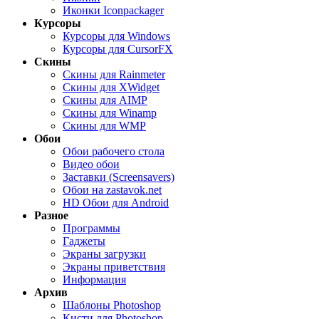
Иконки Iconpackager
Курсоры
Курсоры для Windows
Курсоры для CursorFX
Скины
Скины для Rainmeter
Скины для XWidget
Скины для AIMP
Скины для Winamp
Скины для WMP
Обои
Обои рабочего стола
Видео обои
Заставки (Screensavers)
Обои на zastavok.net
HD Обои для Android
Разное
Программы
Гаджеты
Экраны загрузки
Экраны приветствия
Информация
Архив
Шаблоны Photoshop
Кисти для Photoshop