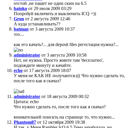
отстой ,не пашет не один скин на 6.5
batoko
от 29 июля 2009 03:29
Попробуй включить и выключить ICQ =))
Gron
от 2 августа 2009 12:46
А куда устанавливать??
batman
от 3 августа 2009 10:37
эээ....
как его качать?... для deposit files регестация нужна?...
administrator
от 3 августа 2009 10:58
Нет, не нужна. Просто жмите там 'бесплатно',
подождите минуту и качайте.
echo
от 17 августа 2009 18:07
У меня не КАК НЕ получантся.((( Что нужно сделать то,
после того как я скачал?
administrator
от 18 августа 2009 00:32
Цитата: echo
Что нужно сделать то, после того как я скачал?
внимательней поискть на странице то, что нужно...
Phantom87
от 12 октября 2009 19:38
И так, у Меня Rambler IcQ 6.5 Тема заработала, но