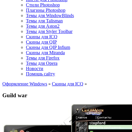
Стили Photoshop
Плагины Photoshop
Темы для WindowBlinds
Темы для Talisman
Темы для Aston2
Темы для Styler Toolbar
Скины для ICQ
Скины для QIP
Скины для QIP Infium
Скины для Miranda
Темы для Firefox
Темы для Opera
Новости
Помощь сайту
Оформление Windows
»
Скины для ICQ
»
Guild war