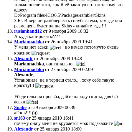
только после того, как Я её закинул вот по такому вот
адресу:
D:\Program files\ICQ6.5\Packages\rambler\Skins
З.Ы. В версии рамблер есть голубая тема, там где она
размещена будет папка Skins - кидайте туда!!!
ruslanhand12
от 9 ноября 2009 18:32
А куда капировать????
Mariannachka
от 26 ноября 2009 19:41
У меня нет аськи
, но качаю потомучто очень
красиво
Alexandr
от 26 ноября 2009 19:48
Mariannachka
, оригинально..
Mariannachka
от 27 ноября 2009 02:09
Alexandr
,
Установила, не в терпеш стало..., хочу себе такую
красоту!!!
Убедительная просьба, дайте народу скины, для 6.5
аськи
Snake
от 29 ноября 2009 00:39
аГонь!!!!))))
sr163
от 25 января 2010 16:41
почему она у меня не врубается мож подзкажите
Alexandr
от 25 января 2010 18:00