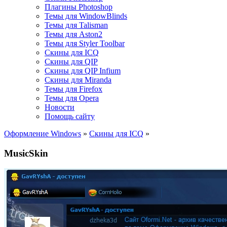
Плагины Photoshop
Темы для WindowBlinds
Темы для Talisman
Темы для Aston2
Темы для Styler Toolbar
Скины для ICQ
Скины для QIP
Скины для QIP Infium
Скины для Miranda
Темы для Firefox
Темы для Opera
Новости
Помощь сайту
Оформление Windows
»
Скины для ICQ
»
MusicSkin