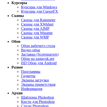
Курсоры
Курсоры для Windows
Курсоры для CursorFX
Скины
Скины для Rainmeter
Скины для XWidget
Скины для AIMP
Скины для Winamp
Скины для WMP
Обои
Обои рабочего стола
Видео обои
Заставки (Screensavers)
Обои на zastavok.net
HD Обои для Android
Разное
Программы
Гаджеты
Экраны загрузки
Экраны приветствия
Информация
Архив
Шаблоны Photoshop
Кисти для Photoshop
Стили Photoshop