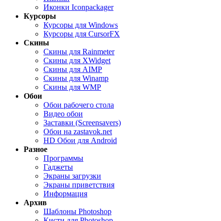
Иконки Iconpackager
Курсоры
Курсоры для Windows
Курсоры для CursorFX
Скины
Скины для Rainmeter
Скины для XWidget
Скины для AIMP
Скины для Winamp
Скины для WMP
Обои
Обои рабочего стола
Видео обои
Заставки (Screensavers)
Обои на zastavok.net
HD Обои для Android
Разное
Программы
Гаджеты
Экраны загрузки
Экраны приветствия
Информация
Архив
Шаблоны Photoshop
Кисти для Photoshop