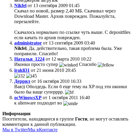
менеджером загрузок
Nikfel
от 13 сентября 2009 01:45
Скачал по новой, размер 2,40 МБ. Скачивал через
Download Master. Архив поврежден. Пожалуйста,
перезалейте.
Скачалось нормально по ссылке чуть выше. С depositfiles
если качать то архив поврежден.
administrator
от 13 сентября 2009 03:40
Nikfel
, Да, действительно, такая проблема была. Уже
поправили. Спасибо!
Наталья_1224
от 12 марта 2010 10:22
Иконки просто супер
Спасибо
irakli31
от 21 июня 2010 20:45
Деррил
от 16 октября 2010 16:33
Вав)) Оболдедь. Если б еще тему на XP под эти иконки
было бы ваще суперррр.
ocWinowsXP
от 1 октября 2011 16:40
к alienware подходит во
Информация
Посетители, находящиеся в группе
Гости
, не могут оставлять
комментарии к данной публикации.
Мы в Twitter
Мы вКонтакте