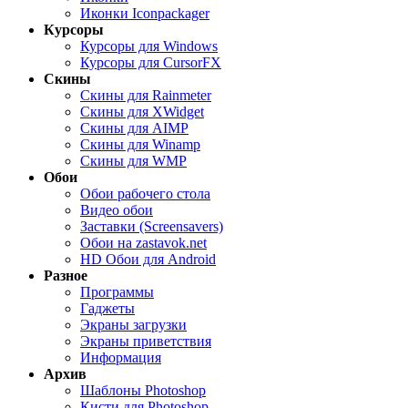
Иконки Iconpackager
Курсоры
Курсоры для Windows
Курсоры для CursorFX
Скины
Скины для Rainmeter
Скины для XWidget
Скины для AIMP
Скины для Winamp
Скины для WMP
Обои
Обои рабочего стола
Видео обои
Заставки (Screensavers)
Обои на zastavok.net
HD Обои для Android
Разное
Программы
Гаджеты
Экраны загрузки
Экраны приветствия
Информация
Архив
Шаблоны Photoshop
Кисти для Photoshop