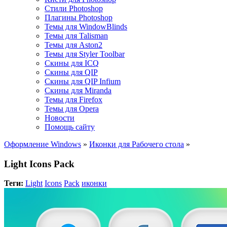
Стили Photoshop
Плагины Photoshop
Темы для WindowBlinds
Темы для Talisman
Темы для Aston2
Темы для Styler Toolbar
Скины для ICQ
Скины для QIP
Скины для QIP Infium
Скины для Miranda
Темы для Firefox
Темы для Opera
Новости
Помощь сайту
Оформление Windows
»
Иконки для Рабочего стола
»
Light Icons Pack
Теги:
Light
Icons
Pack
иконки