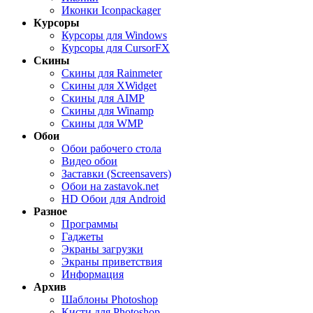
Иконки Iconpackager
Курсоры
Курсоры для Windows
Курсоры для CursorFX
Скины
Скины для Rainmeter
Скины для XWidget
Скины для AIMP
Скины для Winamp
Скины для WMP
Обои
Обои рабочего стола
Видео обои
Заставки (Screensavers)
Обои на zastavok.net
HD Обои для Android
Разное
Программы
Гаджеты
Экраны загрузки
Экраны приветствия
Информация
Архив
Шаблоны Photoshop
Кисти для Photoshop