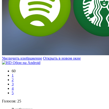
Увеличить изображение
Открыть в новом окне
60
1
2
3
4
5
Голосов:
25