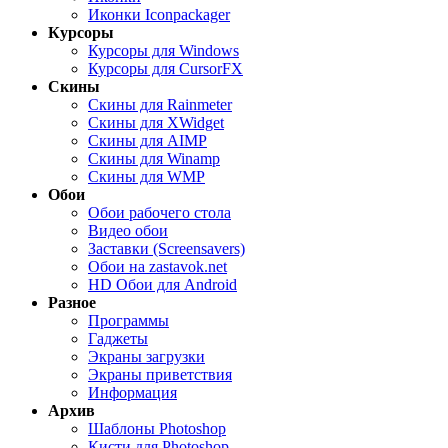
Иконки Iconpackager
Курсоры
Курсоры для Windows
Курсоры для CursorFX
Скины
Скины для Rainmeter
Скины для XWidget
Скины для AIMP
Скины для Winamp
Скины для WMP
Обои
Обои рабочего стола
Видео обои
Заставки (Screensavers)
Обои на zastavok.net
HD Обои для Android
Разное
Программы
Гаджеты
Экраны загрузки
Экраны приветствия
Информация
Архив
Шаблоны Photoshop
Кисти для Photoshop