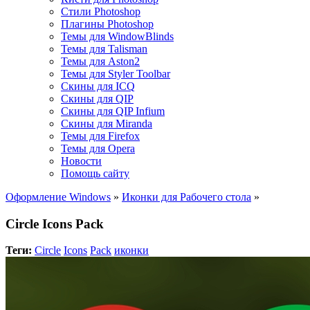
Стили Photoshop
Плагины Photoshop
Темы для WindowBlinds
Темы для Talisman
Темы для Aston2
Темы для Styler Toolbar
Скины для ICQ
Скины для QIP
Скины для QIP Infium
Скины для Miranda
Темы для Firefox
Темы для Opera
Новости
Помощь сайту
Оформление Windows
»
Иконки для Рабочего стола
»
Circle Icons Pack
Теги:
Circle
Icons
Pack
иконки