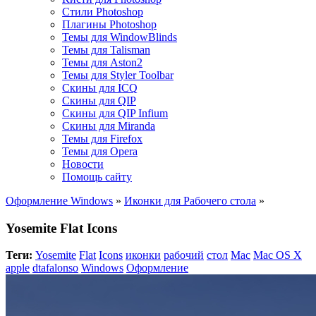
Стили Photoshop
Плагины Photoshop
Темы для WindowBlinds
Темы для Talisman
Темы для Aston2
Темы для Styler Toolbar
Скины для ICQ
Скины для QIP
Скины для QIP Infium
Скины для Miranda
Темы для Firefox
Темы для Opera
Новости
Помощь сайту
Оформление Windows
»
Иконки для Рабочего стола
»
Yosemite Flat Icons
Теги:
Yosemite
Flat
Icons
иконки
рабочий
стол
Mac
Mac OS X
apple
dtafalonso
Windows
Оформление