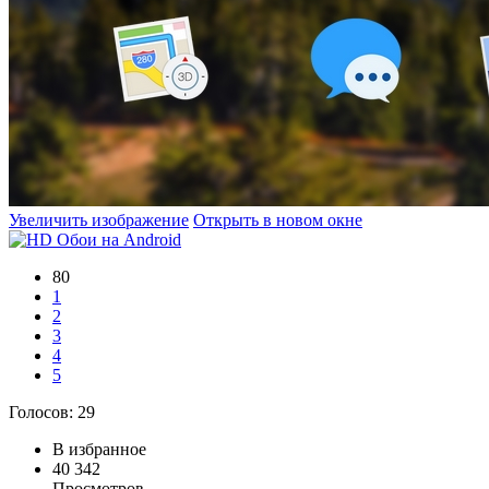
Увеличить изображение
Открыть в новом окне
80
1
2
3
4
5
Голосов:
29
В избранное
40 342
Просмотров