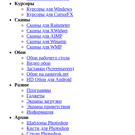
Курсоры
Курсоры для Windows
Курсоры для CursorFX
Скины
Скины для Rainmeter
Скины для XWidget
Скины для AIMP
Скины для Winamp
Скины для WMP
Обои
Обои рабочего стола
Видео обои
Заставки (Screensavers)
Обои на zastavok.net
HD Обои для Android
Разное
Программы
Гаджеты
Экраны загрузки
Экраны приветствия
Информация
Архив
Шаблоны Photoshop
Кисти для Photoshop
Стили Photoshop