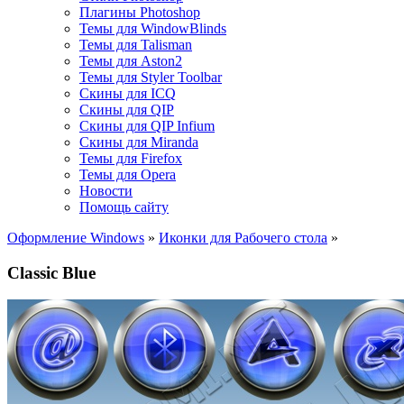
Плагины Photoshop
Темы для WindowBlinds
Темы для Talisman
Темы для Aston2
Темы для Styler Toolbar
Скины для ICQ
Скины для QIP
Скины для QIP Infium
Скины для Miranda
Темы для Firefox
Темы для Opera
Новости
Помощь сайту
Оформление Windows
»
Иконки для Рабочего стола
»
Classic Blue