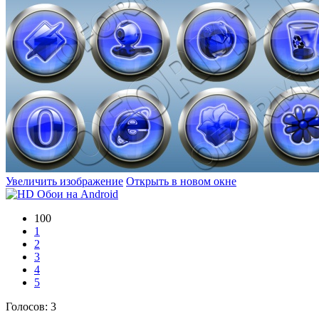
Увеличить изображение
Открыть в новом окне
100
1
2
3
4
5
Голосов:
3