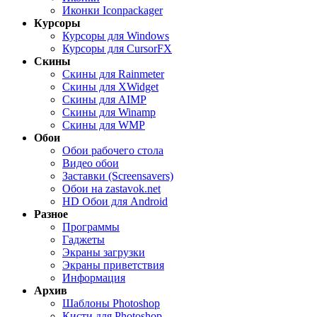
Иконки Iconpackager
Курсоры
Курсоры для Windows
Курсоры для CursorFX
Скины
Скины для Rainmeter
Скины для XWidget
Скины для AIMP
Скины для Winamp
Скины для WMP
Обои
Обои рабочего стола
Видео обои
Заставки (Screensavers)
Обои на zastavok.net
HD Обои для Android
Разное
Программы
Гаджеты
Экраны загрузки
Экраны приветствия
Информация
Архив
Шаблоны Photoshop
Кисти для Photoshop