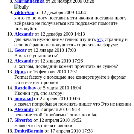
Mariannachka
от 26 ноября 2009 03:28
viktorSan
от 12 декабря 2009 14:04
я что то не могу поставить эти иконки поставил прогу
всё равно не получаеться кто подскажет помогите
пожалуйста
Alexandr
от 12 декабря 2009 14:13
для начала нужно внимательно изучить
эту
страницу и
если всё равно не получится - спросить на форуме.
Gecar
от 12 января 2010 17:03
А как её установить?
Alexandr
от 12 января 2010 17:26
а, хотябы, последний комент прочитать не судьба?
Ирик
от 16 февраля 2010 17:31
Format factory с помощью нее конвертируйте в формат
ico и все нет проблем
Razdolbay
от 5 марта 2010 16:04
Иконки гуд, спс автору!
muraaad
от 2 апреля 2010 19:06
я скачал попробывал поменять пишет что Это не иконки
Alexandr
от 2 апреля 2010 19:14
решение этой "проблемы" описано в faq
Silverfox
от 12 апреля 2010 19:52
жалко что тут не все иконки
DmitriBarmin
от 17 апреля 2010 17:38