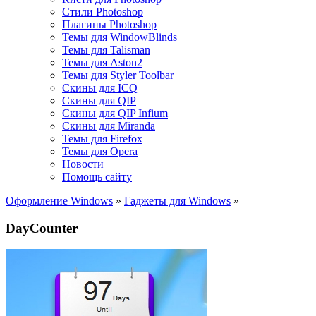
Стили Photoshop
Плагины Photoshop
Темы для WindowBlinds
Темы для Talisman
Темы для Aston2
Темы для Styler Toolbar
Скины для ICQ
Скины для QIP
Скины для QIP Infium
Скины для Miranda
Темы для Firefox
Темы для Opera
Новости
Помощь сайту
Оформление Windows
»
Гаджеты для Windows
»
DayCounter