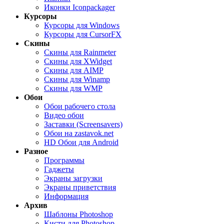
Иконки Iconpackager
Курсоры
Курсоры для Windows
Курсоры для CursorFX
Скины
Скины для Rainmeter
Скины для XWidget
Скины для AIMP
Скины для Winamp
Скины для WMP
Обои
Обои рабочего стола
Видео обои
Заставки (Screensavers)
Обои на zastavok.net
HD Обои для Android
Разное
Программы
Гаджеты
Экраны загрузки
Экраны приветствия
Информация
Архив
Шаблоны Photoshop
Кисти для Photoshop