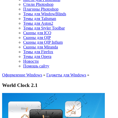
Стили Photoshop
Плагины Photoshop
Темы для WindowBlinds
Темы для Talisman
Темы для Aston2
Темы для Styler Toolbar
Скины для ICQ
Скины для QIP
Скины для QIP Infium
Скины для Miranda
Темы для Firefox
Темы для Opera
Новости
Помощь сайту
Оформление Windows
»
Гаджеты для Windows
»
World Clock 2.1