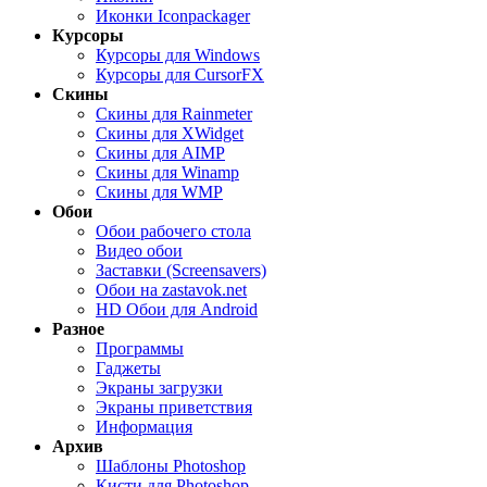
Иконки Iconpackager
Курсоры
Курсоры для Windows
Курсоры для CursorFX
Скины
Скины для Rainmeter
Скины для XWidget
Скины для AIMP
Скины для Winamp
Скины для WMP
Обои
Обои рабочего стола
Видео обои
Заставки (Screensavers)
Обои на zastavok.net
HD Обои для Android
Разное
Программы
Гаджеты
Экраны загрузки
Экраны приветствия
Информация
Архив
Шаблоны Photoshop
Кисти для Photoshop