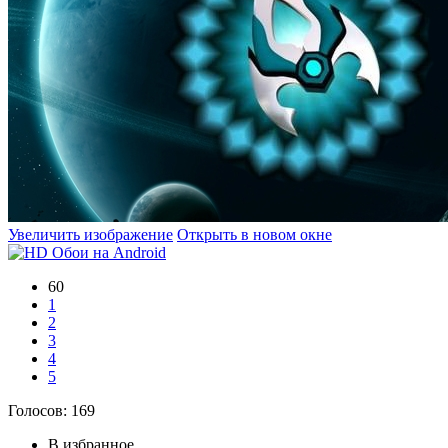
Увеличить изображение
Открыть в новом окне
60
1
2
3
4
5
Голосов:
169
В избранное