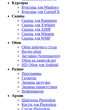
Курсоры
Курсоры для Windows
Курсоры для CursorFX
Скины
Скины для Rainmeter
Скины для XWidget
Скины для AIMP
Скины для Winamp
Скины для WMP
Обои
Обои рабочего стола
Видео обои
Заставки (Screensavers)
Обои на zastavok.net
HD Обои для Android
Разное
Программы
Гаджеты
Экраны загрузки
Экраны приветствия
Информация
Архив
Шаблоны Photoshop
Кисти для Photoshop
Стили Photoshop