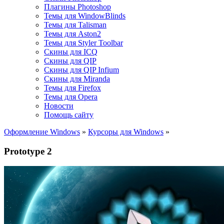
Плагины Photoshop
Темы для WindowBlinds
Темы для Talisman
Темы для Aston2
Темы для Styler Toolbar
Скины для ICQ
Скины для QIP
Скины для QIP Infium
Скины для Miranda
Темы для Firefox
Темы для Opera
Новости
Помощь сайту
Оформление Windows
»
Курсоры для Windows
»
Prototype 2