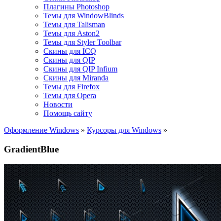
Плагины Photoshop
Темы для WindowBlinds
Темы для Talisman
Темы для Aston2
Темы для Styler Toolbar
Скины для ICQ
Скины для QIP
Скины для QIP Infium
Скины для Miranda
Темы для Firefox
Темы для Opera
Новости
Помощь сайту
Оформление Windows
»
Курсоры для Windows
»
GradientBlue