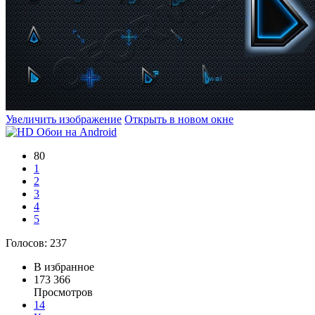
Увеличить изображение
Открыть в новом окне
80
1
2
3
4
5
Голосов:
237
В избранное
173 366
Просмотров
14