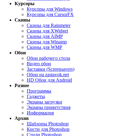
Курсоры
Курсоры для Windows
Курсоры для CursorFX
Скины
Скины для Rainmeter
Скины для XWidget
Скины для AIMP
Скины для Winamp
Скины для WMP
Обои
Обои рабочего стола
Видео обои
Заставки (Screensavers)
Обои на zastavok.net
HD Обои для Android
Разное
Программы
Гаджеты
Экраны загрузки
Экраны приветствия
Информация
Архив
Шаблоны Photoshop
Кисти для Photoshop
Стили Photoshop