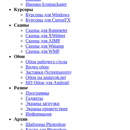
Иконки Iconpackager
Курсоры
Курсоры для Windows
Курсоры для CursorFX
Скины
Скины для Rainmeter
Скины для XWidget
Скины для AIMP
Скины для Winamp
Скины для WMP
Обои
Обои рабочего стола
Видео обои
Заставки (Screensavers)
Обои на zastavok.net
HD Обои для Android
Разное
Программы
Гаджеты
Экраны загрузки
Экраны приветствия
Информация
Архив
Шаблоны Photoshop
Кисти для Photoshop