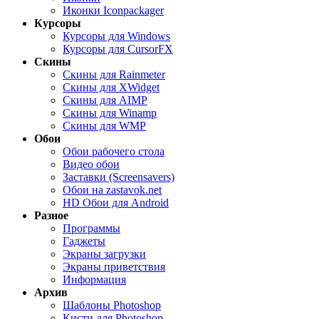
Иконки Iconpackager
Курсоры
Курсоры для Windows
Курсоры для CursorFX
Скины
Скины для Rainmeter
Скины для XWidget
Скины для AIMP
Скины для Winamp
Скины для WMP
Обои
Обои рабочего стола
Видео обои
Заставки (Screensavers)
Обои на zastavok.net
HD Обои для Android
Разное
Программы
Гаджеты
Экраны загрузки
Экраны приветствия
Информация
Архив
Шаблоны Photoshop
Кисти для Photoshop