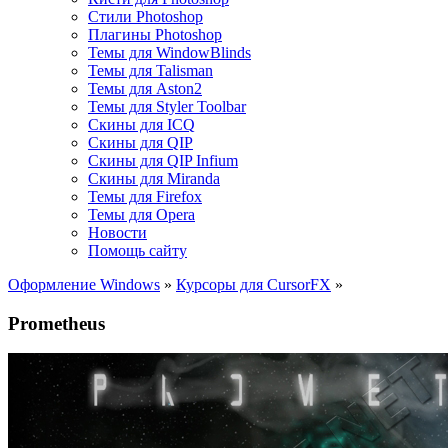
Стили Photoshop
Плагины Photoshop
Темы для WindowBlinds
Темы для Talisman
Темы для Aston2
Темы для Styler Toolbar
Скины для ICQ
Скины для QIP
Скины для QIP Infium
Скины для Miranda
Темы для Firefox
Темы для Opera
Новости
Помощь сайту
Оформление Windows
»
Курсоры для CursorFX
»
Prometheus