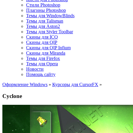
Стили Photoshop
Плагины Photoshop
Темы для WindowBlinds
Темы для Talisman
Темы для Aston2
Темы для Styler Toolbar
Скины для ICQ
Скины для QIP
Скины для QIP Infium
Скины для Miranda
Темы для Firefox
Темы для Opera
Новости
Помощь сайту
Оформление Windows
»
Курсоры для CursorFX
»
Cyclone