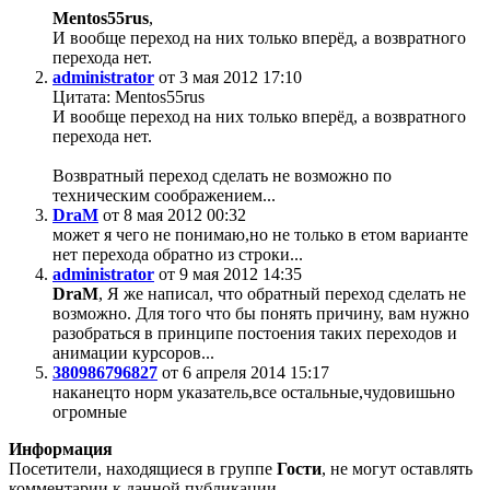
Mentos55rus
,
И вообще переход на них только вперёд, а возвратного
перехода нет.
administrator
от 3 мая 2012 17:10
Цитата: Mentos55rus
И вообще переход на них только вперёд, а возвратного
перехода нет.
Возвратный переход сделать не возможно по
техническим соображением...
DraM
от 8 мая 2012 00:32
может я чего не понимаю,но не только в етом варианте
нет перехода обратно из строки...
administrator
от 9 мая 2012 14:35
DraM
, Я же написал, что обратный переход сделать не
возможно. Для того что бы понять причину, вам нужно
разобраться в принципе постоения таких переходов и
анимации курсоров...
380986796827
от 6 апреля 2014 15:17
наканецто норм указатель,все остальные,чудовишьно
огромные
Информация
Посетители, находящиеся в группе
Гости
, не могут оставлять
комментарии к данной публикации.