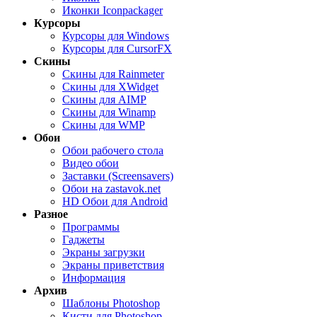
Иконки Iconpackager
Курсоры
Курсоры для Windows
Курсоры для CursorFX
Скины
Скины для Rainmeter
Скины для XWidget
Скины для AIMP
Скины для Winamp
Скины для WMP
Обои
Обои рабочего стола
Видео обои
Заставки (Screensavers)
Обои на zastavok.net
HD Обои для Android
Разное
Программы
Гаджеты
Экраны загрузки
Экраны приветствия
Информация
Архив
Шаблоны Photoshop
Кисти для Photoshop