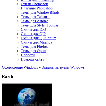
Стили Photoshop
Плагины Photoshop
Темы для WindowBlinds
Темы для Talisman
Темы для Aston2
Темы для Styler Toolbar
Скины для ICQ
Скины для QIP
Скины для QIP Infium
Скины для Miranda
Темы для Firefox
Темы для Opera
Новости
Помощь сайту
Оформление Windows
»
Экраны загрузки Windows
»
Earth