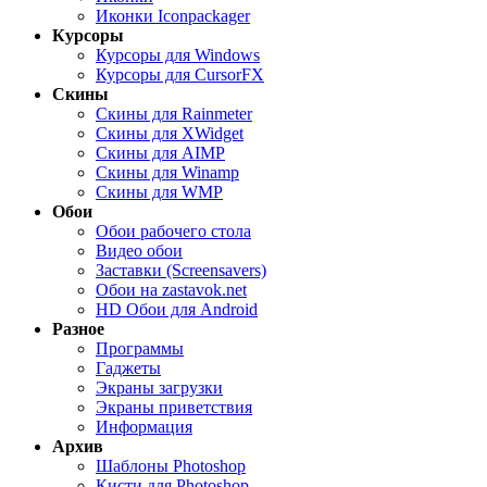
Иконки Iconpackager
Курсоры
Курсоры для Windows
Курсоры для CursorFX
Скины
Скины для Rainmeter
Скины для XWidget
Скины для AIMP
Скины для Winamp
Скины для WMP
Обои
Обои рабочего стола
Видео обои
Заставки (Screensavers)
Обои на zastavok.net
HD Обои для Android
Разное
Программы
Гаджеты
Экраны загрузки
Экраны приветствия
Информация
Архив
Шаблоны Photoshop
Кисти для Photoshop