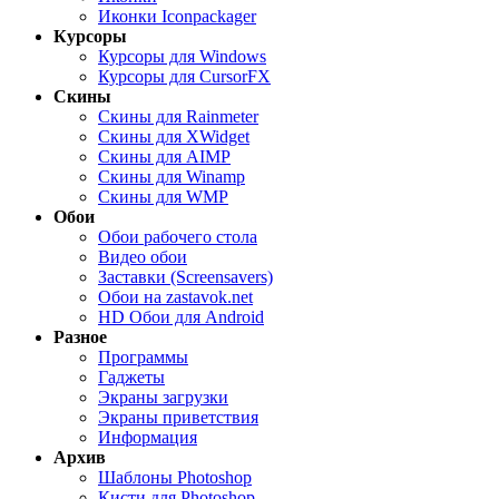
Иконки Iconpackager
Курсоры
Курсоры для Windows
Курсоры для CursorFX
Скины
Скины для Rainmeter
Скины для XWidget
Скины для AIMP
Скины для Winamp
Скины для WMP
Обои
Обои рабочего стола
Видео обои
Заставки (Screensavers)
Обои на zastavok.net
HD Обои для Android
Разное
Программы
Гаджеты
Экраны загрузки
Экраны приветствия
Информация
Архив
Шаблоны Photoshop
Кисти для Photoshop