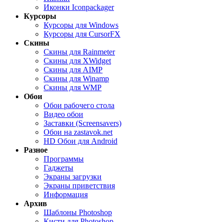
Иконки Iconpackager
Курсоры
Курсоры для Windows
Курсоры для CursorFX
Скины
Скины для Rainmeter
Скины для XWidget
Скины для AIMP
Скины для Winamp
Скины для WMP
Обои
Обои рабочего стола
Видео обои
Заставки (Screensavers)
Обои на zastavok.net
HD Обои для Android
Разное
Программы
Гаджеты
Экраны загрузки
Экраны приветствия
Информация
Архив
Шаблоны Photoshop
Кисти для Photoshop