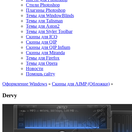
Стили Photoshop
Плагины Photoshop
Темы для WindowBlinds
Темы для Talisman
Темы для Aston2
Темы для Styler Toolbar
Скины для ICQ
Скины для QIP
Скины для QIP Infium
Скины для Miranda
Темы для Firefox
Темы для Opera
Новости
Помощь сайту
Оформление Windows
»
Скины для AIMP (Обложки)
»
Dervy