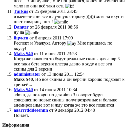
неее... 3`ий лучше , мне понравился, конечно изменений
мало но они всё таки есть
Turkus
от 25 февраля 2011 23:45
изменения не все в лучшую сторону )))))) хотя на вкус и
цвет товарища нет !
Damter
от 26 февраля 2011 08:56
ну да
йцукен
от 6 апреля 2011 17:09
Респект и Уважуха Автору
Мне пришлась по
вкусу!
Maks S40
от 11 июня 2011 23:53
Когда же наконец то будут реальные скины для aimp 3
все таки бета версия плеера давно в ходу а все эти
скины для 2 версии
administrator
от 13 июня 2011 12:54
Maks S40
, Но все скины 2-ой версии хорошо подходят к
третьей...
Maks S40
от 14 июня 2011 10:34
admin, да походят но для aimp 3 говорят будут
совершенно новые скины полупрозрачные и больше
анемированые вот и жду когда же это все появится
aaarrrdddeeennn
от 9 декабря 2012 04:48
Пойдет.
Информация