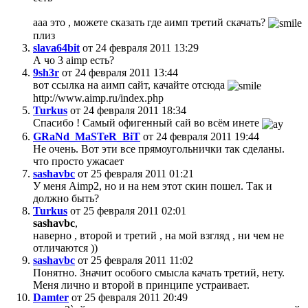
ааа это , можете сказать где аимп третий скачать?
плиз
slava64bit
от 24 февраля 2011 13:29
А чо 3 aimp есть?
9sh3r
от 24 февраля 2011 13:44
вот ссылка на аимп сайт, качайте отсюда
http://www.aimp.ru/index.php
Turkus
от 24 февраля 2011 18:34
Спасибо ! Самый офигенный сай во всём инете
GRaNd_MaSTeR_BiT
от 24 февраля 2011 19:44
Не очень. Вот эти все прямоугольнички так сделаны.
что просто ужасает
sashavbc
от 25 февраля 2011 01:21
У меня Aimp2, но и на нем этот скин пошел. Так и
должно быть?
Turkus
от 25 февраля 2011 02:01
sashavbc
,
наверно , второй и третий , на мой взгляд , ни чем не
отличаются ))
sashavbc
от 25 февраля 2011 11:02
Понятно. Значит особого смысла качать третий, нету.
Меня лично и второй в принципе устраивает.
Damter
от 25 февраля 2011 20:49