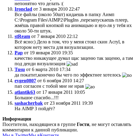
непонятно что делать :(
Ironclad
от 3 января 2010 22:47
Все файлы (около 50шт) кидаешь в папку Аимп
C:\Program Files\AIMP2\PlugIns ,перезапускаешь плеер,
жмёшь правой кнопкой на анимацыю и вуо-ля у тебя их
около 50-ти штук.
stReam
от 7 января 2010 22:12
Всё ясно:) Дело в том, что у меня стоял скин Acryl, в
котором нету места для визуализации.
Pap
от 19 января 2010 19:35
качество никакущее думал щас заценю так заценю, а там
под денди визуализация
Tusu
от 6 марта 2010 17:34
да покатит,конечно бы чего по эффектнее хотелось
evgen0807
от 6 ноября 2010 14:27
пап согласен с тобой мне не нрав
atlantik63
от 17 января 2011 10:05
Большое спасибо...!!!
sashacherbak
от 23 ноября 2011 19:39
На AIMP 3 пойдёт?
Информация
Посетители, находящиеся в группе
Гости
, не могут оставлять
комментарии к данной публикации.
Мы в Twitter
Мы вКонтакте