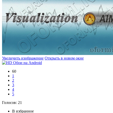
Увеличить изображение
Открыть в новом окне
60
1
2
3
4
5
Голосов:
21
В избранное