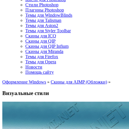
Стили Photoshop
Плагины Photoshop
Темы для WindowBlinds
Темы для Talisman
Темы для Aston2
Темы для Styler Toolbar
Скины для ICQ
Скины для QIP
Скины для QIP Infium
Скины для Miranda
Темы для Firefox
Темы для Opera
Новости
Помощь сайту
Оформление Windows
»
Скины для AIMP (Обложки)
»
Визуальные стили