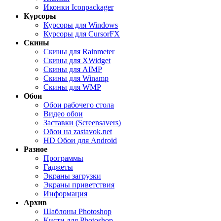
Иконки Iconpackager
Курсоры
Курсоры для Windows
Курсоры для CursorFX
Скины
Скины для Rainmeter
Скины для XWidget
Скины для AIMP
Скины для Winamp
Скины для WMP
Обои
Обои рабочего стола
Видео обои
Заставки (Screensavers)
Обои на zastavok.net
HD Обои для Android
Разное
Программы
Гаджеты
Экраны загрузки
Экраны приветствия
Информация
Архив
Шаблоны Photoshop
Кисти для Photoshop