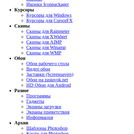
Иконки Iconpackager
Курсоры
Курсоры для Windows
Курсоры для CursorFX
Скины
Скины для Rainmeter
Скины для XWidget
Скины для AIMP
Скины для Winamp
Скины для WMP
Обои
Обои рабочего стола
Видео обои
Заставки (Screensavers)
Обои на zastavok.net
HD Обои для Android
Разное
Программы
Гаджеты
Экраны загрузки
Экраны приветствия
Информация
Архив
Шаблоны Photoshop
Кисти для Photoshop