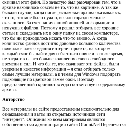
скачивал этот файл. Но зачастую был разочарован тем, что в
архиве находилось совсем не то, что на картинке. А так же
бывали случаи, когда после распаковки архива оказывалось,
что то, что мне было нужно, весило гораздо меньше
скачанного. За счет напичканной лишней информации и
ненужных файлов. Поэтому я решил отбирать все хорошие
статьи и складывать их в одну папку на своем компьютере,
что бы ни приходилось искать что-то заново. А когда
количество файлов достигло довольно большого количества –
появилась идея создания интернет проекта, на котором
каждый смог бы найти для себя что-то новое и в то же время,
не затратив на это больше количество своего свободного
времени и сил. И что бы те, кто скачивает эти файлы, были
уверены в качестве информации – я стал отбирать только
самые лучшие материалы, а к темам для Windows подбирать
подходящие по цветовой гамме обои. Поэтому
представленный скриншот всегда соответствует содержимому
архива.
Авторство
Все материалы на сайте предоставлены исключительно для
ознакомления и взяты из открытых источников сети
"интернет". Описания ко всем материалам являются
собственностью администрации сайта Oformi.Net Перепечатка