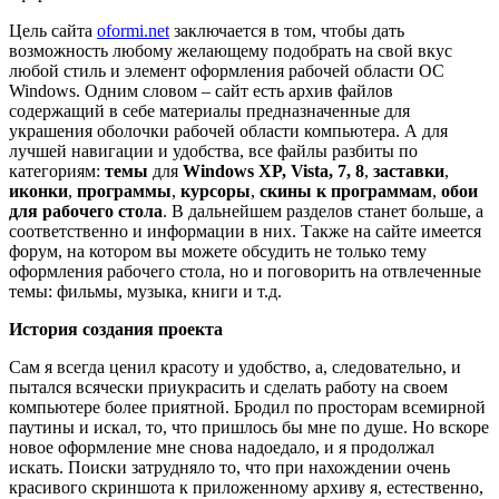
Цель сайта
oformi.net
заключается в том, чтобы дать
возможность любому желающему подобрать на свой вкус
любой стиль и элемент оформления рабочей области ОС
Windows. Одним словом – сайт есть архив файлов
содержащий в себе материалы предназначенные для
украшения оболочки рабочей области компьютера. А для
лучшей навигации и удобства, все файлы разбиты по
категориям:
темы
для
Windows XP, Vista, 7, 8
,
заставки
,
иконки
,
программы
,
курсоры
,
скины к программам
,
обои
для рабочего стола
. В дальнейшем разделов станет больше, а
соответственно и информации в них. Также на сайте имеется
форум, на котором вы можете обсудить не только тему
оформления рабочего стола, но и поговорить на отвлеченные
темы: фильмы, музыка, книги и т.д.
История создания проекта
Сам я всегда ценил красоту и удобство, а, следовательно, и
пытался всячески приукрасить и сделать работу на своем
компьютере более приятной. Бродил по просторам всемирной
паутины и искал, то, что пришлось бы мне по душе. Но вскоре
новое оформление мне снова надоедало, и я продолжал
искать. Поиски затрудняло то, что при нахождении очень
красивого скриншота к приложенному архиву я, естественно,